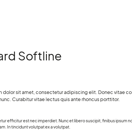
rd Softline
dolor sit amet, consectetur adipiscing elit. Donec vitae co
nc. Curabitur vitae lectus quis ante rhoncus porttitor.
ur efficitur est nec imperdiet. Nunc et libero suscipit, finibus ipsum 
 In tincidunt volutpat ex a volutpat.