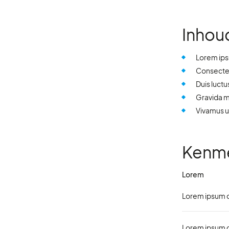
Inhou
Lorem ips
Consectetu
Duis luctu
Gravida ma
Vivamus ut
Kenm
Lorem
Lorem ipsum d
Lorem ipsum d