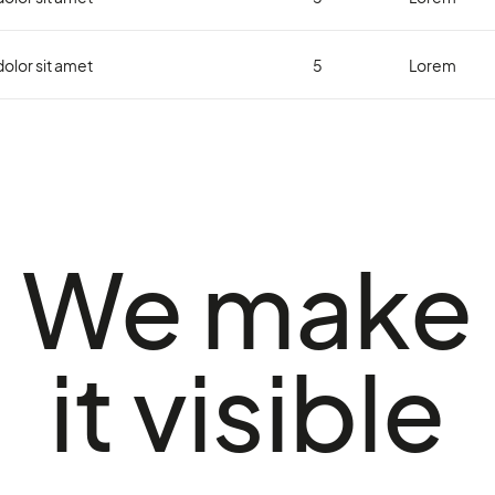
olor sit amet
5
Lorem
We make
it visible