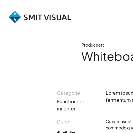
Produceert
Whiteboa
Categorie
Lorem ipsum 
fermentum nu
Functioneel
inrichten
Delen
Cras consectet
commodo quam.