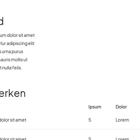
d
um dolor sit amet
r adipiscing elit
s urna purus
uris mollis ut
 nulla felis.
erken
Ipsum
Dolor
olor sit amet
5
Lorem
olor sit amet
5
Lorem