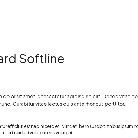
rd Softline
dolor sit amet, consectetur adipiscing elit. Donec vitae co
nc. Curabitur vitae lectus quis ante rhoncus porttitor.
ur efficitur est nec imperdiet. Nunc et libero suscipit, finibus ipsum 
 In tincidunt volutpat ex a volutpat.