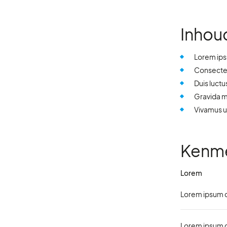
Inhou
Lorem ips
Consectetu
Duis luctu
Gravida ma
Vivamus ut
Kenm
Lorem
Lorem ipsum d
Lorem ipsum d