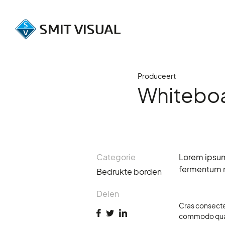
Produceert
Whiteboa
Categorie
Lorem ipsum 
fermentum nu
Bedrukte borden
Delen
Cras consectet
commodo quam.