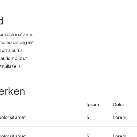
d
um dolor sit amet
r adipiscing elit
s urna purus
uris mollis ut
 nulla felis.
erken
Ipsum
Dolor
olor sit amet
5
Lorem
olor sit amet
5
Lorem