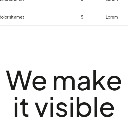
olor sit amet
5
Lorem
We make
it visible