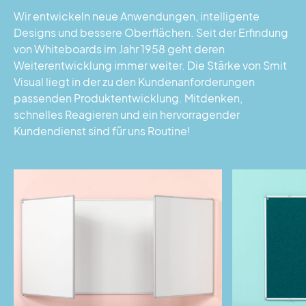
Wir entwickeln neue Anwendungen, intelligente
Designs und bessere Oberflächen. Seit der Erfindung
von Whiteboards im Jahr 1958 geht deren
Weiterentwicklung immer weiter. Die Stärke von Smit
Visual liegt in der zu den Kundenanforderungen
passenden Produktentwicklung. Mitdenken,
schnelles Reagieren und ein hervorragender
Kundendienst sind für uns Routine!