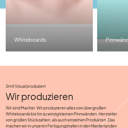
Whiteboards
Pinnwän
Smit Visual produziert
Wir produzieren
Wir sind Macher. Wir produzieren alles von übergroßen
Whiteboards bis hin zu winzig kleinen Pinnwänden. Hersteller
von großen Stückzahlen, als auch einzelnen Produkten. Das
machen wir in unseren Fertigungshallen in den Niederlanden